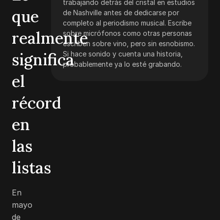
trabajando detrás del cristal en estudios
que
de Nashville antes de dedicarse por
completo al periodismo musical. Escribe
realmente
sobre micrófonos como otras personas
escriben sobre vino, pero sin esnobismo.
significa
Si hace sonido y cuenta una historia,
probablemente ya lo esté grabando.
el
récord
en
las
listas
En
mayo
de