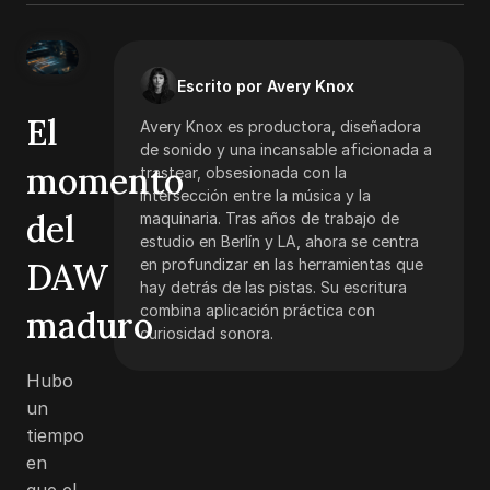
Escrito por Avery Knox
El
Avery Knox es productora, diseñadora
de sonido y una incansable aficionada a
momento
trastear, obsesionada con la
intersección entre la música y la
del
maquinaria. Tras años de trabajo de
estudio en Berlín y LA, ahora se centra
DAW
en profundizar en las herramientas que
hay detrás de las pistas. Su escritura
combina aplicación práctica con
maduro
curiosidad sonora.
Hubo
un
tiempo
en
que el