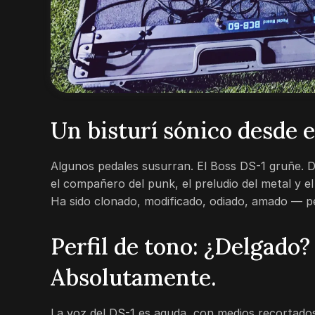
Un bisturí sónico desde e
Algunos pedales susurran. El Boss DS-1 gruñe. D
el compañero del punk, el preludio del metal y e
Ha sido clonado, modificado, odiado, amado — pe
Perfil de tono: ¿Delgado?
Absolutamente.
La voz del DS-1 es aguda, con medios recortado