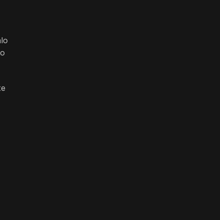
lo
do
te