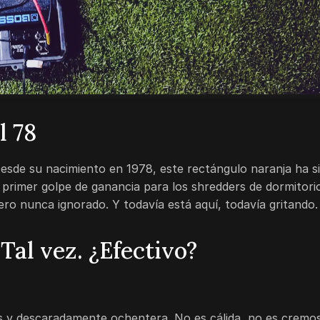
l 78
esde su nacimiento en 1978, este rectángulo naranja ha s
l primer golpe de ganancia para los shredders de dormitori
ro nunca ignorado. Y todavía está aquí, todavía gritando.
 Tal vez. ¿Efectivo?
s y descaradamente ochentera. No es cálida, no es cremo