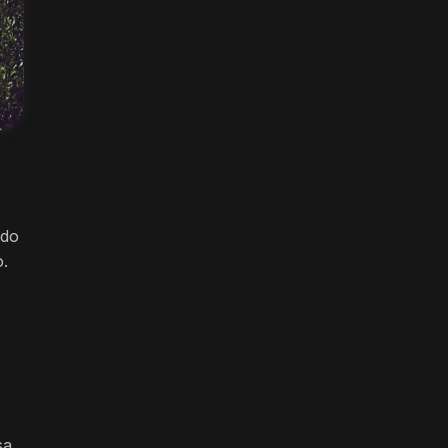
ido
o.
sa