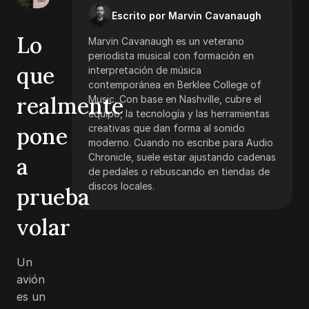
Escrito por Marvin Cavanaugh
Lo
Marvin Cavanaugh es un veterano
periodista musical con formación en
que
interpretación de música
contemporánea en Berklee College of
realmente
Music. Con base en Nashville, cubre el
equipo, la tecnología y las herramientas
pone
creativas que dan forma al sonido
moderno. Cuando no escribe para Audio
Chronicle, suele estar ajustando cadenas
a
de pedales o rebuscando en tiendas de
discos locales.
prueba
volar
Un
avión
es un