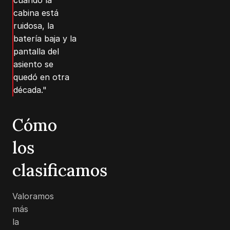
cabina está
ruidosa, la
batería baja y la
pantalla del
asiento se
quedó en otra
década."
Cómo
los
clasificamos
Valoramos
más
la