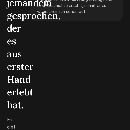
jemandem
eine Geschichte erzählt, nimmt er es
wahrscheinlich schon auf.
gesprochen,
der
es
aus
erster
Hand
erlebt
hat.
Es
gibt