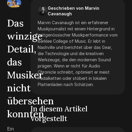
Geschrieben von Marvin
Cavanaugh
Das
Marvin Cavanaugh ist ein erfahrener
Musikjournalist mit einem Hintergrund in
winzige
zeitgenössischer Musikperformance vom
Berklee College of Music. Er lebt in
Detail,
Nashville und berichtet über das Gear,
die Technologie und die kreativen
das
Werkzeuge, die den modernen Sound
prägen. Wenn er nicht für Audio
Musiker
Chronicle schreibt, optimiert er meist
Pedalketten oder stöbert in lokalen
nicht
Plattenläden nach Schätzen.
übersehen
In diesem Artikel
konnten
vorgestellt
Ein