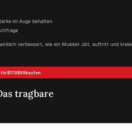
stärke im Auge behalten
achfrage
klich verbessert, wie ein Musiker übt, auftritt und kreie
für
$179
$99
kaufen
 Das tragbare