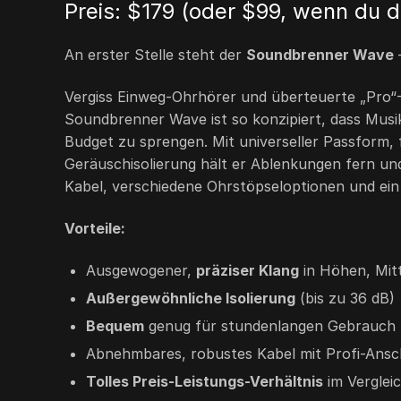
Preis:
$179
(oder
$99
, wenn du 
An erster Stelle steht der
Soundbrenner Wave
–
Vergiss Einweg-Ohrhörer und überteuerte „Pro“-I
Soundbrenner Wave
ist so konzipiert, dass Mu
Budget zu sprengen. Mit universeller Passform,
Geräuschisolierung hält er Ablenkungen fern und
Kabel, verschiedene Ohrstöpseloptionen und ein
Vorteile:
Ausgewogener,
präziser Klang
in Höhen, Mit
Außergewöhnliche Isolierung
(bis zu 36 dB)
Bequem
genug für stundenlangen Gebrauch
Abnehmbares, robustes Kabel mit Profi-Ans
Tolles Preis-Leistungs-Verhältnis
im Verglei