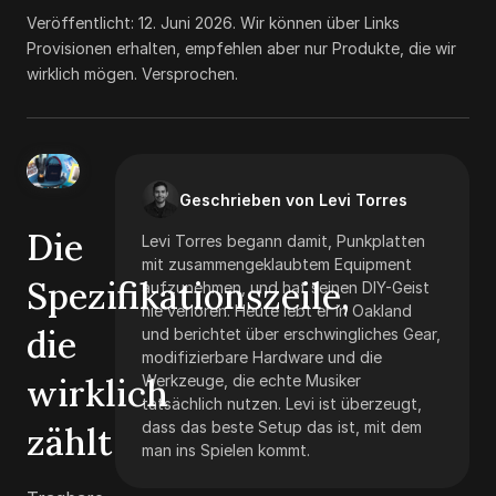
Veröffentlicht:
12. Juni 2026
.
Wir können über Links
Provisionen erhalten, empfehlen aber nur Produkte, die wir
wirklich mögen. Versprochen.
Geschrieben von Levi Torres
Die
Levi Torres begann damit, Punkplatten
mit zusammengeklaubtem Equipment
Spezifikationszeile,
aufzunehmen, und hat seinen DIY-Geist
nie verloren. Heute lebt er in Oakland
die
und berichtet über erschwingliches Gear,
modifizierbare Hardware und die
wirklich
Werkzeuge, die echte Musiker
tatsächlich nutzen. Levi ist überzeugt,
dass das beste Setup das ist, mit dem
zählt
man ins Spielen kommt.