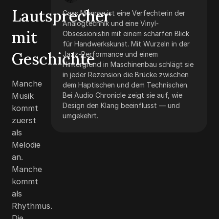
Lautsprecher
Cass Monroe ist eine Verfechterin der
Analogtechnik und eine Vinyl-
mit
Obsessionistin mit einem scharfen Blick
für Handwerkskunst. Mit Wurzeln in der
Geschichte
Jazz-Performance und einem
Hintergrund in Maschinenbau schlägt sie
in jeder Rezension die Brücke zwischen
Manche
dem Haptischen und dem Technischen.
Musik
Bei Audio Chronicle zeigt sie auf, wie
Design den Klang beeinflusst — und
kommt
umgekehrt.
zuerst
als
Melodie
an.
Manche
kommt
als
Rhythmus.
Die