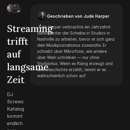
Geschrieben von Jude Harper
Streaming
Jude Harper verbrachte ein Jahrzehnt
damit, hinter der Scheibe in Studios in
trifft
Nashville zu arbeiten, bevor er sich ganz
dem Musikjournalismus zuwandte. Er
auf
schreibt über Mikrofone, wie andere
über Wein schreiben — nur ohne
langsame
Snobismus. Wenn es Klang erzeugt und
eine Geschichte erzählt, nimmt er es
wahrscheinlich schon auf.
Zeit
DJ
Screws
Katalog
kommt
endlich