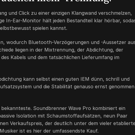
ng und Click zu einer einzigen Klangwand verschmelzen,
e In-Ear-Monitor hält jeden Bestandteil klar hörbar, soda
elbstbewusst spielen kannst.
den, wodurch Bluetooth-Verzögerungen und -Aussetzer au
chiede liegen in der Mixtrennung, der Abdichtung, der
t des Kabels und dem tatsächlichen Lieferumfang im
dichtung kann selbst einen guten IEM dünn, schrill und
Aufsatzsystem und die Stabilität genauso ernst genommen
r bekannteste. Soundbrenner Wave Pro kombiniert ein
 passive Isolation mit Schaumstoffaufsätzen, neun Paar
en Verkaufspreis, der deutlich unter dem vieler etabliert
Musiker ist es hier der umfassendste Kauf.